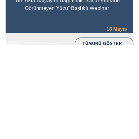
“Bir Tıkla Başlayan Bağımlılık: Sanal Kumarın
Görünmeyen Yüzü” Başlıklı Webinar
18 Mayıs
TÜMÜNÜ GÖSTER
Yeşilay Akademi
Yeşil Dedektör